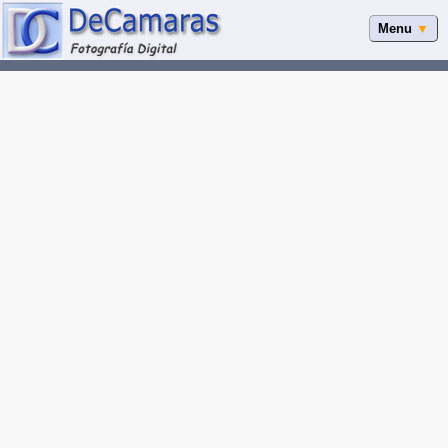
Menu
▼