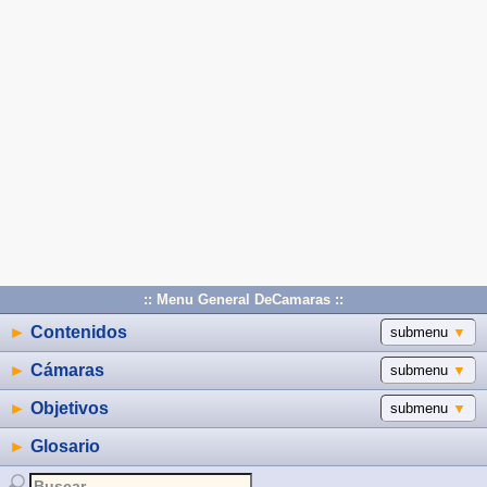
:: Menu General DeCamaras ::
►
Contenidos
submenu
▼
►
Cámaras
submenu
▼
►
Objetivos
submenu
▼
►
Glosario