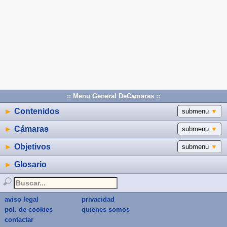
:: Menu General DeCamaras ::
►
Contenidos
submenu
▼
►
Cámaras
submenu
▼
►
Objetivos
submenu
▼
►
Glosario
aviso legal
privacidad
pol. de cookies
quienes somos
contactar