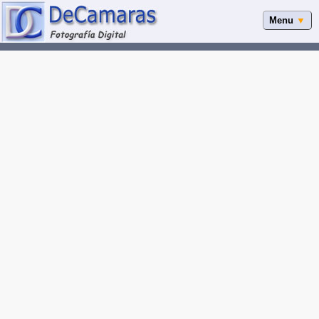
Menu
▼