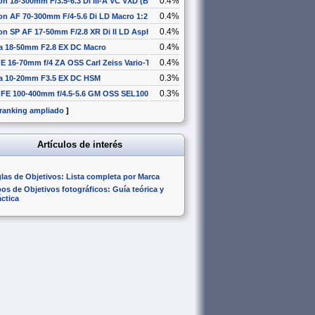
0.4%
n 18-300mm F/3.5-6.3 Di III-A VC VXD (B061)
0.4%
n AF 70-300mm F/4-5.6 Di LD Macro 1:2
0.4%
n SP AF 17-50mm F/2.8 XR Di II LD Aspherical [IF]
0.4%
a 18-50mm F2.8 EX DC Macro
0.4%
E 16-70mm f/4 ZA OSS Carl Zeiss Vario-Tessar T* SEL1670Z
0.3%
a 10-20mm F3.5 EX DC HSM
0.3%
 FE 100-400mm f/4.5-5.6 GM OSS SEL100400GM
 ranking ampliado
]
Artículos de interés
glas de Objetivos: Lista completa por Marca
pos de Objetivos fotográficos: Guía teórica y
áctica