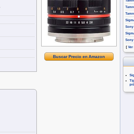
Tamro
)
Tamro
Tamro
Sigm
Sony 
Sigm
Sony
[
Ver
Buscar Precio en Amazon
Si
Ti
pr