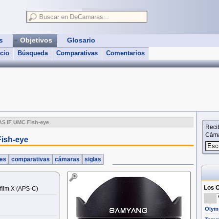
as
Objetivos
Glosario
icio
Búsqueda
Comparativas
Comentarios
AS IF UMC Fish-eye
Reci
Cáma
ish-eye
nes
comparativas
cámaras
siglas
Los O
film X (APS‑C)
Olymp