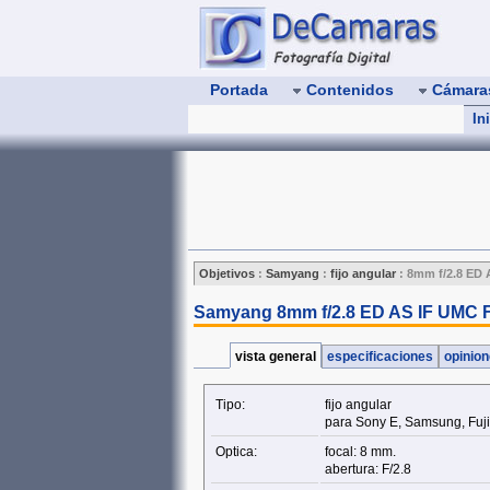
Portada
Contenidos
Cámar
In
Objetivos
:
Samyang
:
fijo angular
:
8mm f/2.8 ED 
Samyang 8mm f/2.8 ED AS IF UMC F
vista general
especificaciones
opinio
Tipo:
fijo angular
para Sony E, Samsung, Fuji
Optica:
focal: 8 mm.
abertura: F/2.8