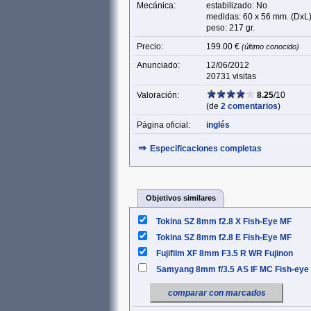
Mecánica:
estabilizado: No
medidas: 60 x 56 mm. (DxL
peso: 217 gr.
Precio:
199.00 €
(último conocido)
Anunciado:
12/06/2012
20731 visitas
Valoración:
8.25
/10
(de
2 comentarios
)
Página oficial:
inglés
⇒
Especificaciones completas
Objetivos similares
Tokina SZ 8mm f2.8 X Fish-Eye MF
Tokina SZ 8mm f2.8 E Fish-Eye MF
Fujifilm XF 8mm F3.5 R WR Fujinon
Samyang 8mm f/3.5 AS IF MC Fish-eye
comparar con marcados