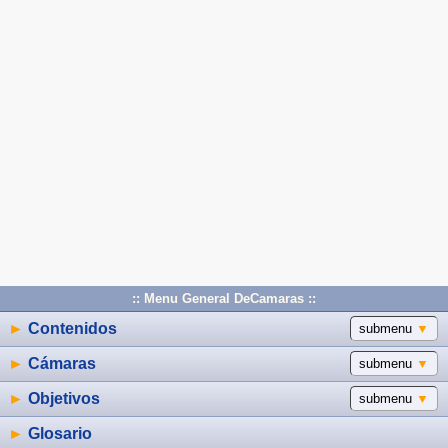
:: Menu General DeCamaras ::
►
Contenidos
submenu
▼
►
Cámaras
submenu
▼
►
Objetivos
submenu
▼
►
Glosario