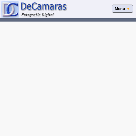
Menu
▼