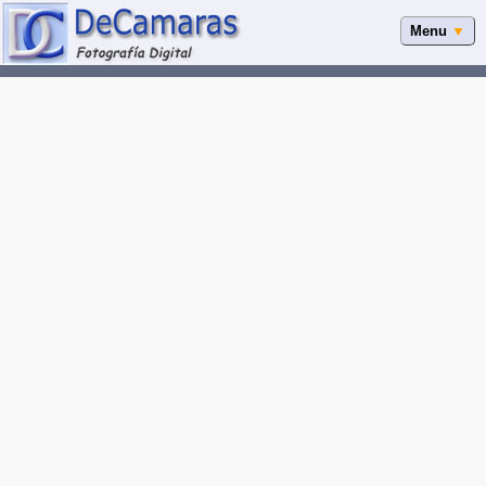
Menu
▼