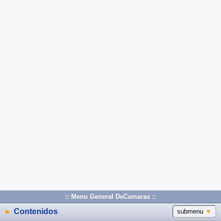
:: Menu General DeCamaras ::
►
Contenidos
submenu
▼