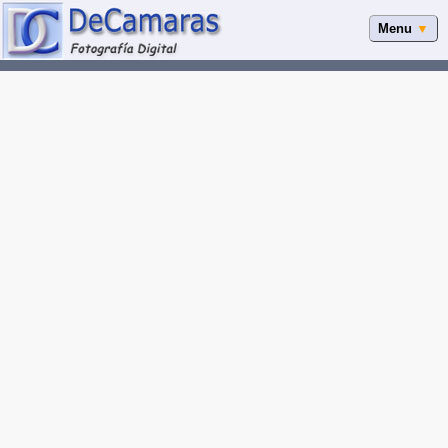
Menu
▼