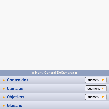
:: Menu General DeCamaras ::
►
Contenidos
submenu
▼
►
Cámaras
submenu
▼
►
Objetivos
submenu
▼
►
Glosario