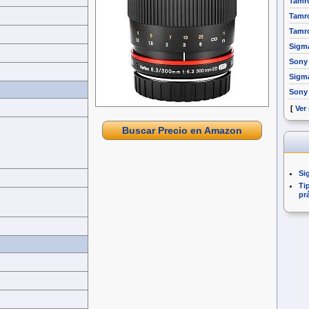
Tamro
Tamro
Tamro
Sigm
Sony 
Sigm
Sony
[
Ver
Buscar Precio en Amazon
Si
Ti
pr