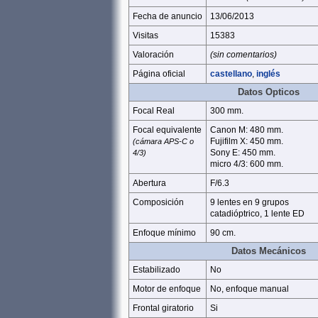
Fecha de anuncio
13/06/2013
Visitas
15383
Valoración
(sin comentarios)
Página oficial
castellano
,
inglés
Datos Opticos
Focal Real
300 mm.
Focal equivalente
Canon M: 480 mm.
Fujifilm X: 450 mm.
(cámara APS-C o
Sony E: 450 mm.
4/3)
micro 4/3: 600 mm.
Abertura
F/6.3
Composición
9 lentes en 9 grupos
catadióptrico, 1 lente ED
Enfoque mínimo
90 cm.
Datos Mecánicos
Estabilizado
No
Motor de enfoque
No, enfoque manual
Frontal giratorio
Si