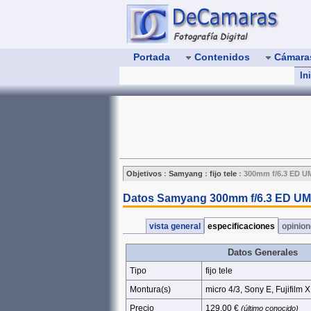
Portada
Contenidos
Cámar
In
Objetivos
:
Samyang
:
fijo tele
:
300mm f/6.3 ED U
Datos Samyang 300mm f/6.3 ED UM
vista general
especificaciones
opinio
Datos Generales
Tipo
fijo tele
Montura(s)
micro 4/3, Sony E, Fujifilm
Precio
129.00 €
(último conocido)