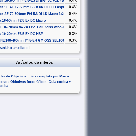
0.4%
n 18-300mm F/3.5-6.3 Di III-A VC VXD (B061)
0.4%
n SP AF 17-50mm F/2.8 XR Di II LD Aspherical [IF]
0.4%
n AF 70-300mm F/4-5.6 Di LD Macro 1:2
0.4%
a 18-50mm F2.8 EX DC Macro
0.4%
E 16-70mm f/4 ZA OSS Carl Zeiss Vario-Tessar T* SEL1670Z
0.3%
a 10-20mm F3.5 EX DC HSM
0.3%
 FE 100-400mm f/4.5-5.6 GM OSS SEL100400GM
 ranking ampliado
]
Artículos de interés
glas de Objetivos: Lista completa por Marca
pos de Objetivos fotográficos: Guía teórica y
áctica