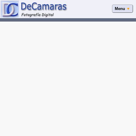
Menu
▼