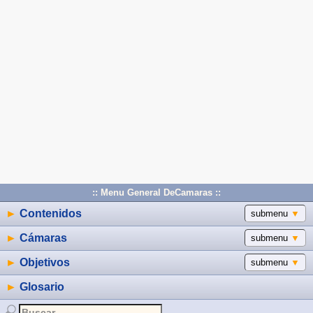
:: Menu General DeCamaras ::
►
Contenidos
submenu
▼
►
Cámaras
submenu
▼
►
Objetivos
submenu
▼
►
Glosario