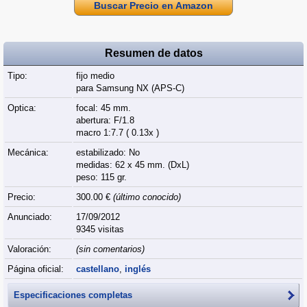
Buscar Precio en Amazon
Resumen de datos
Tipo:
fijo medio
para Samsung NX (APS‑C)
Optica:
focal: 45 mm.
abertura: F/1.8
macro 1:7.7 ( 0.13x )
Mecánica:
estabilizado: No
medidas: 62 x 45 mm. (DxL)
peso: 115 gr.
Precio:
300.00 €
(último conocido)
Anunciado:
17/09/2012
9345 visitas
Valoración:
(sin comentarios)
Página oficial:
castellano
,
inglés
Especificaciones completas