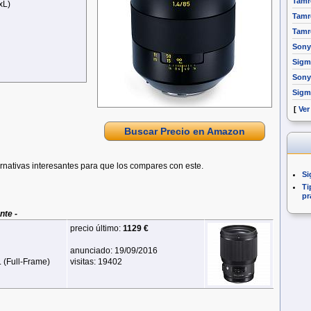
Tamr
xL)
Tamr
Tamr
Sony
Sigm
Sony
Sigm
[
Ver
Buscar Precio en Amazon
rnativas interesantes para que los compares con este.
Si
Ti
pr
nte -
precio último:
1129 €
anunciado: 19/09/2016
 (Full‑Frame)
visitas: 19402