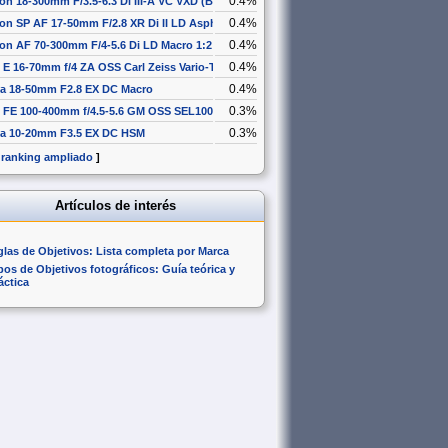
0.4%
on 18-300mm F/3.5-6.3 Di III-A VC VXD (B061)
0.4%
on SP AF 17-50mm F/2.8 XR Di II LD Aspherical [IF]
0.4%
on AF 70-300mm F/4-5.6 Di LD Macro 1:2
0.4%
 E 16-70mm f/4 ZA OSS Carl Zeiss Vario-Tessar T* SEL1670Z
0.4%
a 18-50mm F2.8 EX DC Macro
0.3%
 FE 100-400mm f/4.5-5.6 GM OSS SEL100400GM
0.3%
a 10-20mm F3.5 EX DC HSM
 ranking ampliado
]
Artículos de interés
glas de Objetivos: Lista completa por Marca
pos de Objetivos fotográficos: Guía teórica y
áctica