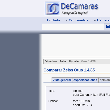
Portada
Contenidos
Cámar
In
Objetivos
:
Zeiss
:
fijo tele
:
Otus 1.4/85
Comparar Zeiss Otus 1.4/85
vista general
especificaciones
opinio
Tipo:
fijo tele
para Canon, Nikon (Full‑Fr
Optica:
focal: 85 mm.
abertura: F/1.4