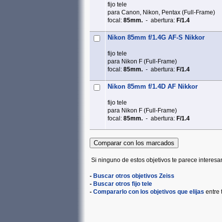
fijo tele
para Canon, Nikon, Pentax (Full‑Frame)
focal:
85mm.
- abertura:
F/1.4
Nikon 85mm f/1.4G AF-S Nikkor
fijo tele
para Nikon F (Full‑Frame)
focal:
85mm.
- abertura:
F/1.4
Nikon 85mm f/1.4D AF Nikkor
fijo tele
para Nikon F (Full‑Frame)
focal:
85mm.
- abertura:
F/1.4
Si ninguno de estos objetivos te parece interesa
-
Buscar otros objetivos Zeiss
-
Buscar otros fijo tele
-
Compararlo con los objetivos que elijas
entre 