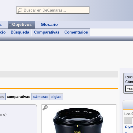
as
Objetivos
Glosario
icio
Búsqueda
Comparativas
Comentarios
Reci
Cáma
nes
comparativas
cámaras
siglas
Los O
ame)
Olym