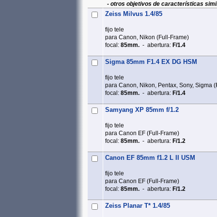
- otros objetivos de características simi
Zeiss Milvus 1.4/85
fijo tele
para Canon, Nikon (Full‑Frame)
focal:
85mm.
- abertura:
F/1.4
Sigma 85mm F1.4 EX DG HSM
fijo tele
para Canon, Nikon, Pentax, Sony, Sigma (
focal:
85mm.
- abertura:
F/1.4
Samyang XP 85mm f/1.2
fijo tele
para Canon EF (Full‑Frame)
focal:
85mm.
- abertura:
F/1.2
Canon EF 85mm f1.2 L II USM
fijo tele
para Canon EF (Full‑Frame)
focal:
85mm.
- abertura:
F/1.2
Zeiss Planar T* 1.4/85