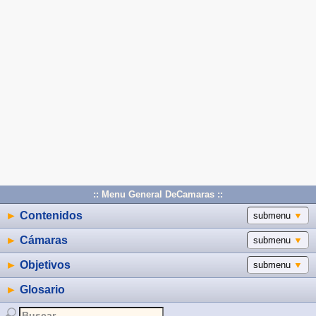
:: Menu General DeCamaras ::
►
Contenidos
submenu
▼
►
Cámaras
submenu
▼
►
Objetivos
submenu
▼
►
Glosario