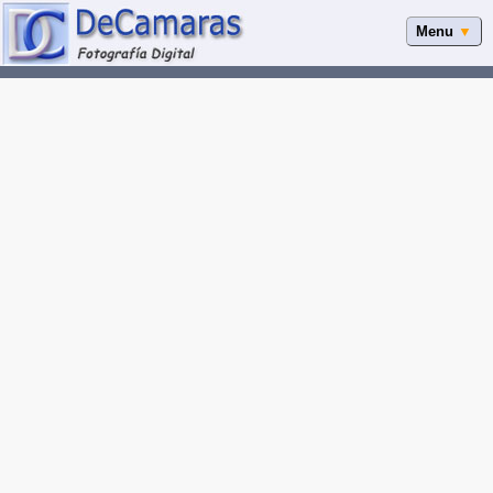
Menu
▼