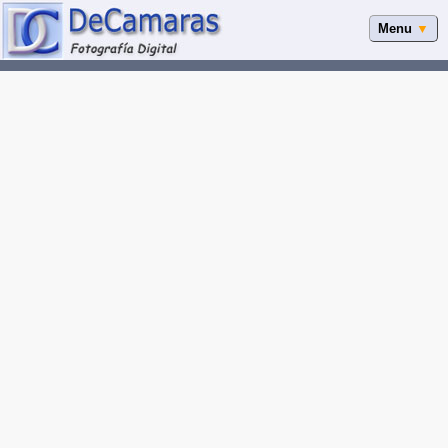
Menu
▼