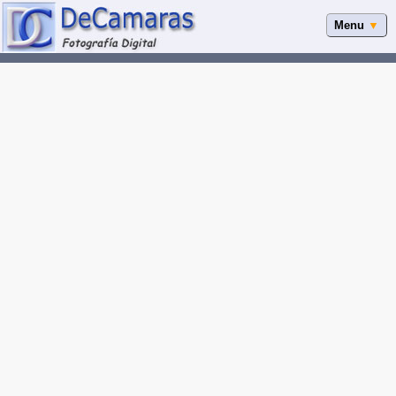
Menu
▼