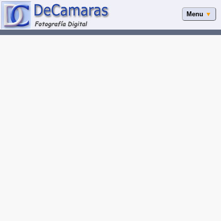
Menu
▼