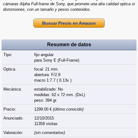
cámaras Alpha Full-frame de Sony, que promete una alta calidad optica si
distorsiones, con un tamaño y pesos contenidos.
Buscar Precio en Amazon
Resumen de datos
Tipo:
fijo angular
para Sony E (Full‑Frame)
Optica:
focal: 21 mm.
abertura: F/2.8
macro 1:7.7 ( 0.13x )
Mecánica:
estabilizado: No
medidas: 62 x 72 mm. (DxL)
peso: 394 gr.
Precio:
1299.00 €
(último conocido)
Anunciado:
12/10/2015
11359 visitas
Valoración:
(sin comentarios)