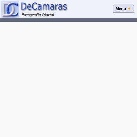
Menu
▼