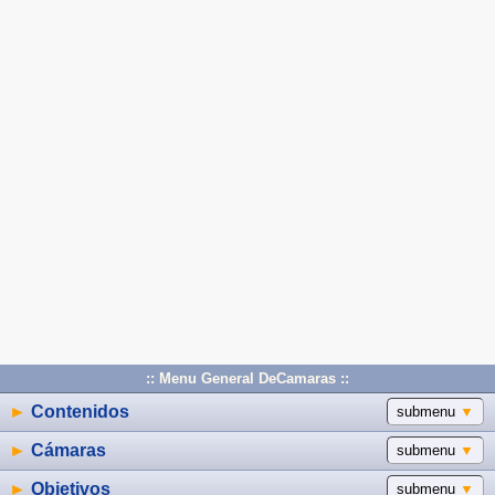
:: Menu General DeCamaras ::
►
Contenidos
submenu
▼
►
Cámaras
submenu
▼
►
Objetivos
submenu
▼