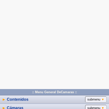
:: Menu General DeCamaras ::
►
Contenidos
submenu
▼
►
Cámaras
submenu
▼