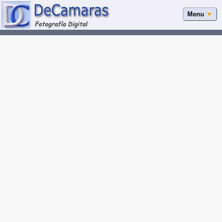
Menu
▼