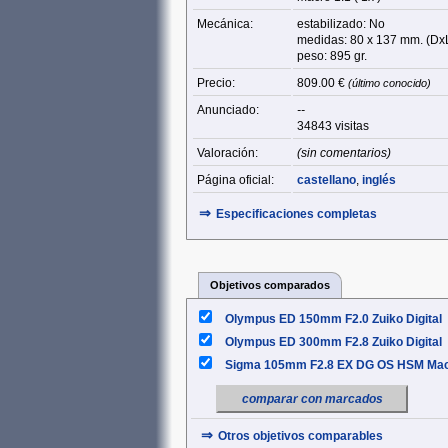
Mecánica:
estabilizado: No
medidas: 80 x 137 mm. (Dx
peso: 895 gr.
Precio:
809.00 €
(último conocido)
Anunciado:
--
34843 visitas
Valoración:
(sin comentarios)
Página oficial:
castellano
,
inglés
⇒
Especificaciones completas
Objetivos comparados
Olympus ED 150mm F2.0 Zuiko Digital
Olympus ED 300mm F2.8 Zuiko Digital
Sigma 105mm F2.8 EX DG OS HSM Ma
comparar con marcados
⇒
Otros objetivos comparables