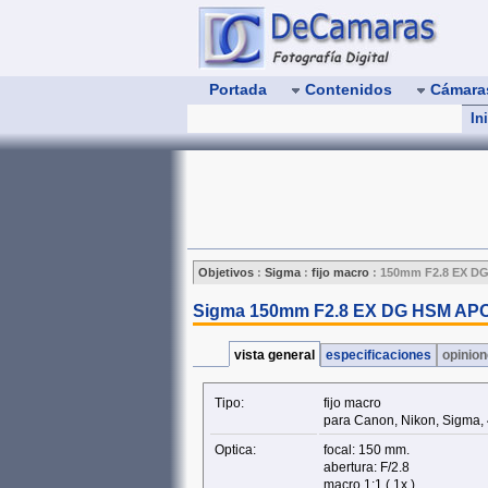
Portada
Contenidos
Cámar
In
Objetivos
:
Sigma
:
fijo macro
:
150mm F2.8 EX D
Sigma 150mm F2.8 EX DG HSM AP
vista general
especificaciones
opinio
Tipo:
fijo macro
para Canon, Nikon, Sigma, 
Optica:
focal: 150 mm.
abertura: F/2.8
macro 1:1 ( 1x )