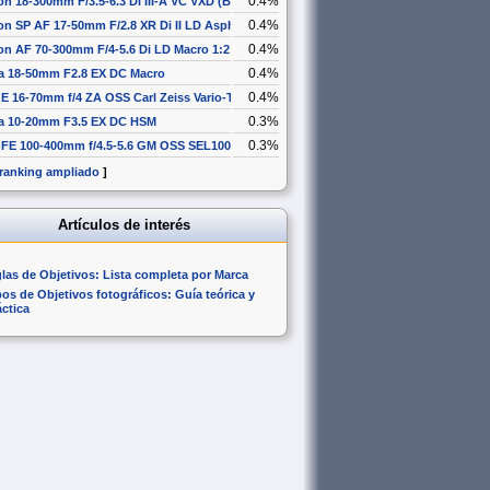
0.4%
n 18-300mm F/3.5-6.3 Di III-A VC VXD (B061)
0.4%
n SP AF 17-50mm F/2.8 XR Di II LD Aspherical [IF]
0.4%
n AF 70-300mm F/4-5.6 Di LD Macro 1:2
0.4%
a 18-50mm F2.8 EX DC Macro
0.4%
E 16-70mm f/4 ZA OSS Carl Zeiss Vario-Tessar T* SEL1670Z
0.3%
a 10-20mm F3.5 EX DC HSM
0.3%
 FE 100-400mm f/4.5-5.6 GM OSS SEL100400GM
 ranking ampliado
]
Artículos de interés
glas de Objetivos: Lista completa por Marca
pos de Objetivos fotográficos: Guía teórica y
áctica