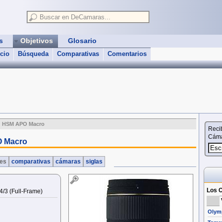
as
Objetivos
Glosario
icio
Búsqueda
Comparativas
Comentarios
G HSM APO Macro
Reci
Cáma
O Macro
nes
comparativas
cámaras
siglas
Los O
4/3 (Full‑Frame)
Olymp