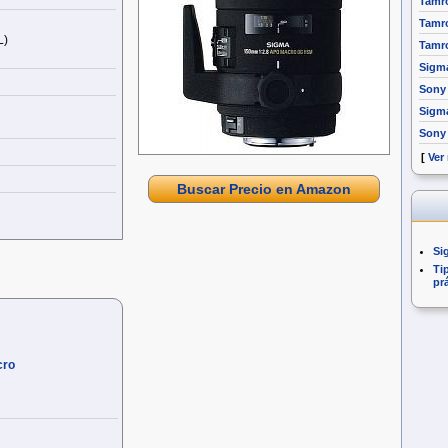
Tamro
Tamro
L)
Tamro
Sigm
Sony 
Sigm
Sony
[
Ver
Buscar Precio en Amazon
Si
Ti
pr
cro