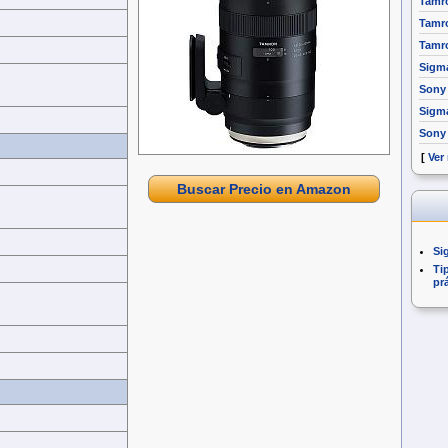
Tamro
Tamro
Tamro
Sigm
Sony 
Sigm
Sony
[
Ver
Buscar Precio en Amazon
Si
Ti
pr