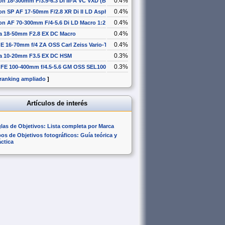
0.4%
n 18-300mm F/3.5-6.3 Di III-A VC VXD (B061)
0.4%
n SP AF 17-50mm F/2.8 XR Di II LD Aspherical [IF]
0.4%
n AF 70-300mm F/4-5.6 Di LD Macro 1:2
0.4%
a 18-50mm F2.8 EX DC Macro
0.4%
E 16-70mm f/4 ZA OSS Carl Zeiss Vario-Tessar T* SEL1670Z
0.3%
a 10-20mm F3.5 EX DC HSM
0.3%
 FE 100-400mm f/4.5-5.6 GM OSS SEL100400GM
 ranking ampliado
]
Artículos de interés
glas de Objetivos: Lista completa por Marca
pos de Objetivos fotográficos: Guía teórica y
áctica