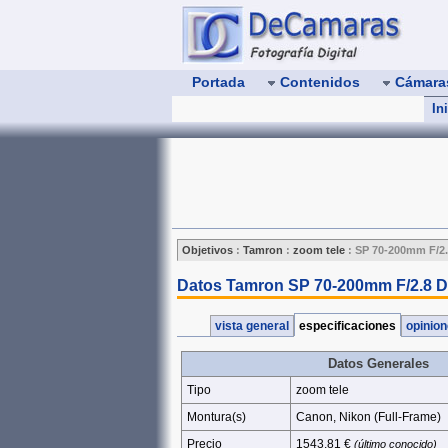
Portada
Contenidos
Cámar
In
Objetivos
:
Tamron
:
zoom tele
:
SP 70-200mm F/2.
Datos Tamron SP 70-200mm F/2.8 D
vista general
especificaciones
opinio
Datos Generales
Tipo
zoom tele
Montura(s)
Canon, Nikon (Full‑Frame)
Precio
1543.81 €
(último conocido)