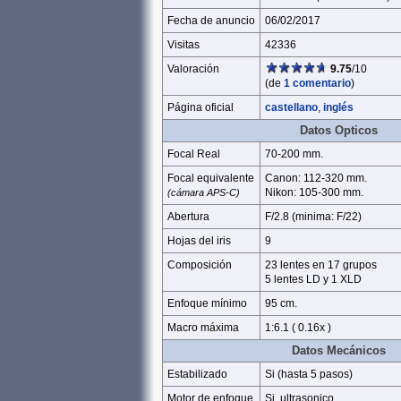
Fecha de anuncio
06/02/2017
Visitas
42336
Valoración
9.75
/10
(de
1 comentario
)
Página oficial
castellano
,
inglés
Datos Opticos
Focal Real
70-200 mm.
Focal equivalente
Canon: 112-320 mm.
Nikon: 105-300 mm.
(cámara APS-C)
Abertura
F/2.8 (minima: F/22)
Hojas del iris
9
Composición
23 lentes en 17 grupos
5 lentes LD y 1 XLD
Enfoque mínimo
95 cm.
Macro máxima
1:6.1 ( 0.16x )
Datos Mecánicos
Estabilizado
Si (hasta 5 pasos)
Motor de enfoque
Si, ultrasonico