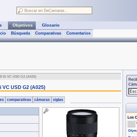
as
Objetivos
Glosario
icio
Búsqueda
Comparativas
Comentarios
8 Di VC USD G2 (A025)
Reci
Cáma
i VC USD G2 (A025)
nes
comparativas
cámaras
siglas
Los O
Olymp