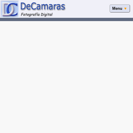
Menu
▼