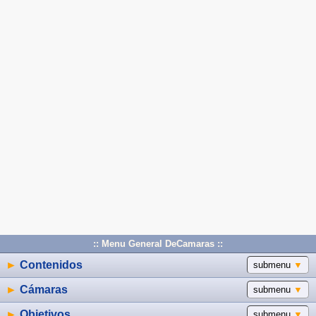
:: Menu General DeCamaras ::
►
Contenidos
submenu
▼
►
Cámaras
submenu
▼
►
Objetivos
submenu
▼