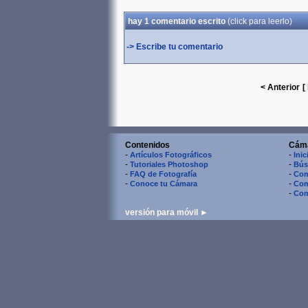
hay 1 comentario escrito
(
click para
leerlo)
-> Escribe tu comentario
< Anterior
[
Contenidos
Cám
-
-
Artículos Fotográficos
Inic
-
-
Tutoriales Photoshop
Bús
-
-
FAQ de Fotografía
Com
-
-
Conoce tu Cámara
Com
-
Com
versión para móvil ►