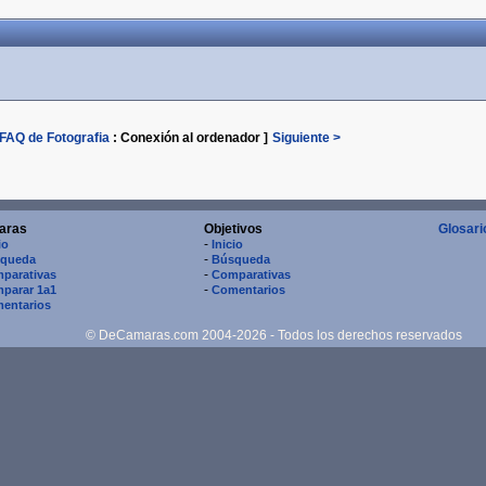
FAQ de Fotografia
:
Conexión al ordenador
]
Siguiente >
aras
Objetivos
Glosari
-
io
Inicio
-
queda
Búsqueda
-
parativas
Comparativas
-
parar 1a1
Comentarios
entarios
© DeCamaras.com 2004-2026 - Todos los derechos reservados