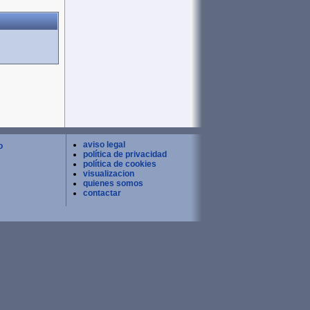
aviso legal
o
política de privacidad
política de cookies
visualizacion
quienes somos
contactar