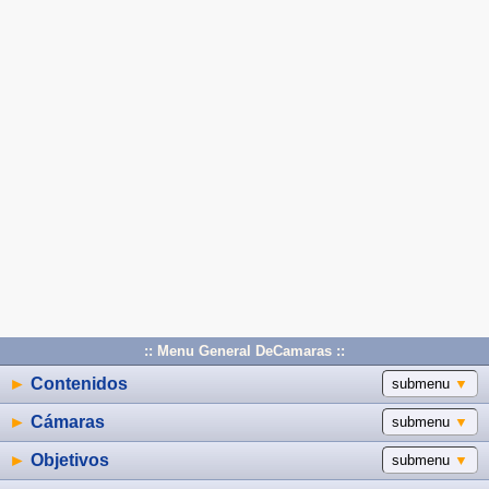
:: Menu General DeCamaras ::
►
Contenidos
submenu
▼
►
Cámaras
submenu
▼
►
Objetivos
submenu
▼