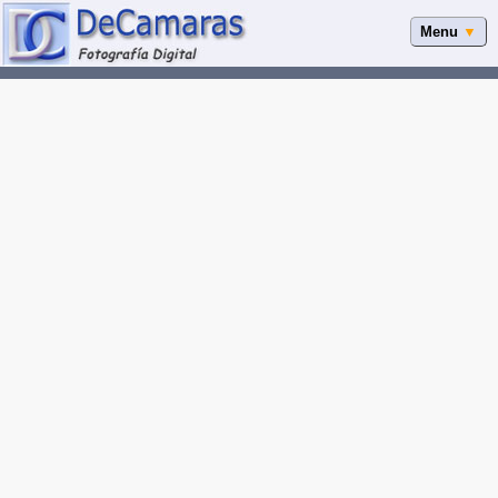
Menu
▼