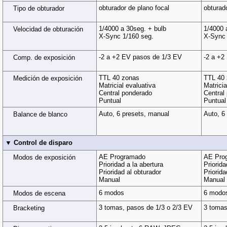
obturador de plano focal
obturad
Tipo de obturador
1/4000 a 30seg. + bulb
1/4000 
Velocidad de obturación
X-Sync 1/160 seg.
X-Sync 
-2 a +2 EV pasos de 1/3 EV
-2 a +2
Comp. de exposición
TTL 40 zonas
TTL 40
Medición de exposición
Matricial evaluativa
Matricia
Central ponderado
Central
Puntual
Puntual
Auto, 6 presets, manual
Auto, 6
Balance de blanco
▼ Control de disparo
AE Programado
AE Pro
Modos de exposición
Prioridad a la abertura
Priorida
Prioridad al obturador
Priorida
Manual
Manual
6 modos
6 modo
Modos de escena
3 tomas, pasos de 1/3 o 2/3 EV
3 tomas
Bracketing