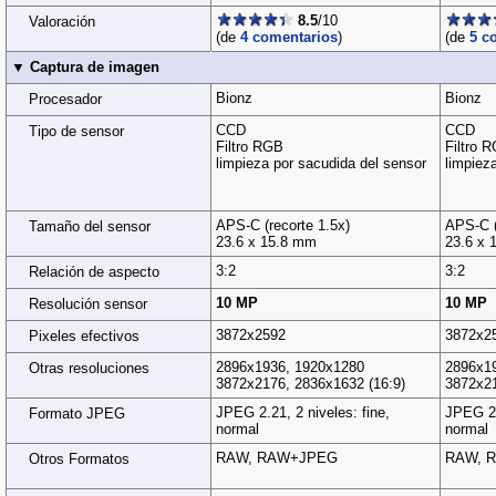
8.5
/10
Valoración
(de
4 comentarios
)
(de
5 c
▼ Captura de imagen
Bionz
Bionz
Procesador
CCD
CCD
Tipo de sensor
Filtro RGB
Filtro 
limpieza por sacudida del sensor
limpiez
APS-C (recorte 1.5x)
APS-C (
Tamaño del sensor
23.6 x 15.8 mm
23.6 x 
3:2
3:2
Relación de aspecto
10 MP
10 MP
Resolución sensor
3872x2592
3872x2
Pixeles efectivos
2896x1936, 1920x1280
2896x1
Otras resoluciones
3872x2176, 2836x1632 (16:9)
3872x21
JPEG 2.21, 2 niveles: fine,
JPEG 2.
Formato JPEG
normal
normal
RAW, RAW+JPEG
RAW, 
Otros Formatos