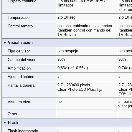
2,5 ips hasta 6 RAW, JPEG
2,5 ips
Disparo continuo
ilimitados
ilimitad
2 ips e
2 o 10 seg.
2 o 10 
Temporizador
opcional cableado o inalambrico
opciona
Control remoto
(tambien control con mando de
(tambie
TV Bravia)
TV Brav
▼ Visualización
pentaespejo
pentaes
Tipo de visor
95%
95%
Campo del visor
0.83x ( ef. 0.55x )
0.74x ( 
Amplificación
si
si
Ajuste dióptrico
2.7", 230400 pixels
2.7", 2
Pantalla trasera
Clear Photo LCD Plus, fija
Clear P
(90% de
no
si, por 
Vista en vivo
visor (e
--
--
Otros
▼ Flash
si
si
Flash incorporado