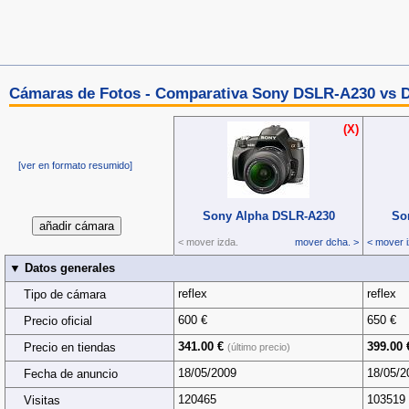
Cámaras de Fotos - Comparativa Sony DSLR-A230 vs 
(X)
[ver en formato resumido]
Sony Alpha DSLR‑A230
So
< mover izda.
mover dcha. >
< mover i
▼ Datos generales
reflex
reflex
Tipo de cámara
600 €
650 €
Precio oficial
341.00 €
399.00 
Precio en tiendas
(último precio)
18/05/2009
18/05/2
Fecha de anuncio
120465
103519
Visitas