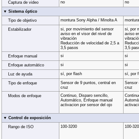
no
no
Captura de video
▼ Sistema óptico
montura Sony Alpha / Minolta A
montura
Tipo de objetivo
si, por movimiento del sensor
si, por
Estabilizador
aviso en el visor del nivel de
aviso en
vibración
vibraci
Reducción de velocidad de 2,5 a
Reducci
3,5 pasos
3,5 pas
si
si
Enfoque manual
si
si
Enfoque automático
sí, por flash
sí, por 
Luz de ayuda
Sensor de 9 puntos, central en
Sensor 
Tipo de enfoque
cruz
cruz
Continuo, Disparo sencillo,
Continuo
Modos de enfoque
Automático, Enfoque manual
Automát
activacion por sensor del ojo
activaci
▼ Control de exposición
100-3200
100-32
Rango de ISO