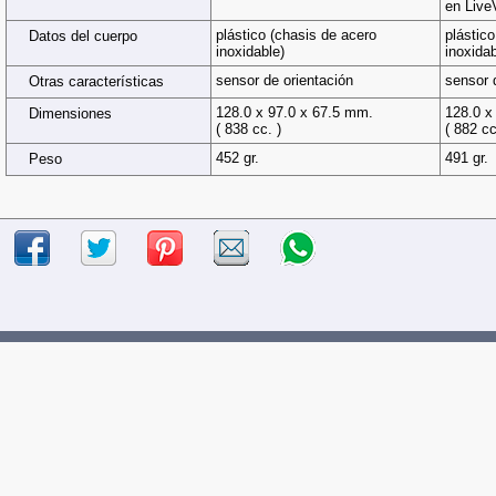
en Live
plástico (chasis de acero
plástic
Datos del cuerpo
inoxidable)
inoxidab
sensor de orientación
sensor 
Otras características
128.0 x 97.0 x 67.5 mm.
128.0 x
Dimensiones
( 838 cc. )
( 882 cc
452 gr.
491 gr.
Peso