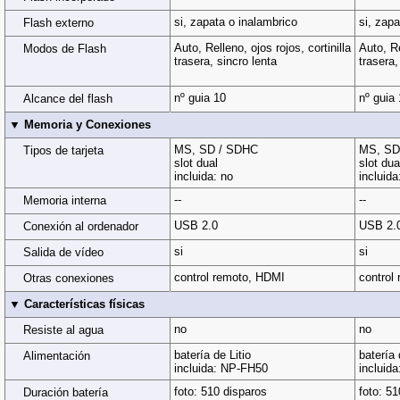
si, zapata o inalambrico
si, zapa
Flash externo
Auto, Relleno, ojos rojos, cortinilla
Auto, Re
Modos de Flash
trasera, sincro lenta
trasera,
nº guia 10
nº guia
Alcance del flash
▼ Memoria y Conexiones
MS, SD / SDHC
MS, SD
Tipos de tarjeta
slot dual
slot dua
incluida: no
incluida
--
--
Memoria interna
USB 2.0
USB 2.
Conexión al ordenador
si
si
Salida de vídeo
control remoto, HDMI
control
Otras conexiones
▼ Características físicas
no
no
Resiste al agua
batería de Litio
batería 
Alimentación
incluida: NP-FH50
incluid
foto: 510 disparos
foto: 5
Duración batería