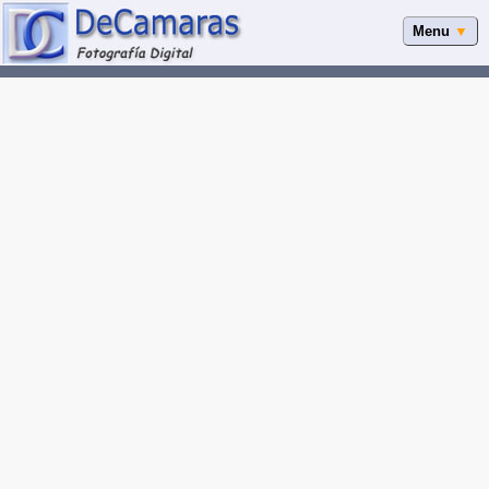
Menu
▼