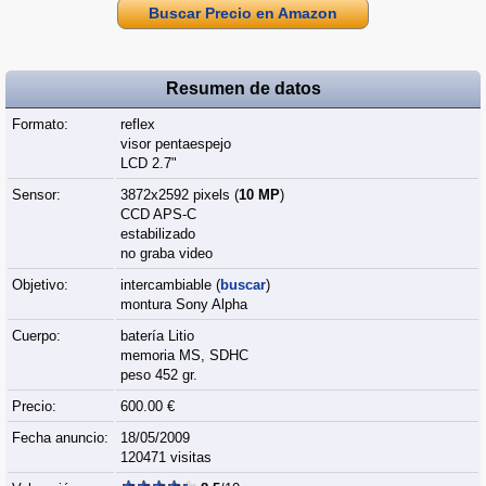
Buscar Precio en Amazon
Resumen de datos
Formato:
reflex
visor pentaespejo
LCD 2.7"
Sensor:
3872x2592 pixels (
10 MP
)
CCD APS-C
estabilizado
no graba video
Objetivo:
intercambiable (
buscar
)
montura Sony Alpha
Cuerpo:
batería Litio
memoria MS, SDHC
peso 452 gr.
Precio:
600.00 €
Fecha anuncio:
18/05/2009
120471 visitas