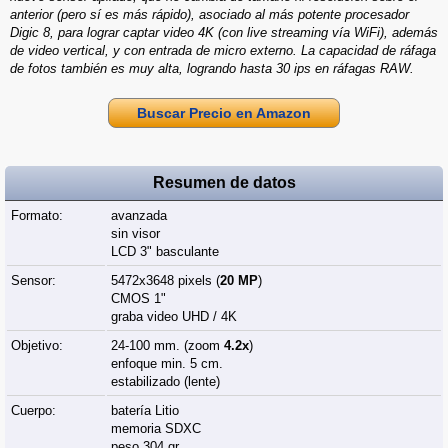
anterior (pero sí es más rápido), asociado al más potente procesador
Digic 8, para lograr captar video 4K (con live streaming vía WiFi), además
de video vertical, y con entrada de micro externo. La capacidad de ráfaga
de fotos también es muy alta, logrando hasta 30 ips en ráfagas RAW.
Buscar Precio en Amazon
Resumen de datos
Formato:
avanzada
sin visor
LCD 3" basculante
Sensor:
5472x3648 pixels (
20 MP
)
CMOS 1"
graba video UHD / 4K
Objetivo:
24-100 mm. (zoom
4.2x
)
enfoque min. 5 cm.
estabilizado (lente)
Cuerpo:
batería Litio
memoria SDXC
peso 304 gr.