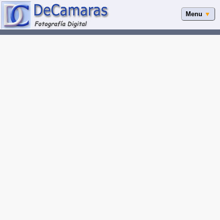
Menu
▼