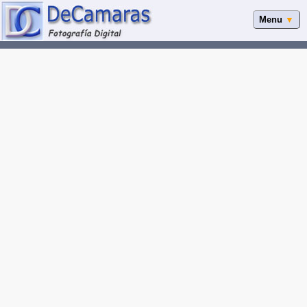
Menu
▼