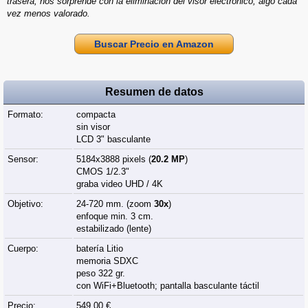
trasera, nos sorprende con la eliminación del visor electrónico, algo cada
vez menos valorado.
Buscar Precio en Amazon
Resumen de datos
Formato:
compacta
sin visor
LCD 3" basculante
Sensor:
5184x3888 pixels (
20.2 MP
)
CMOS 1/2.3"
graba video UHD / 4K
Objetivo:
24-720 mm. (zoom
30x
)
enfoque min. 3 cm.
estabilizado (lente)
Cuerpo:
batería Litio
memoria SDXC
peso 322 gr.
con WiFi+Bluetooth; pantalla basculante táctil
Precio:
549.00 €