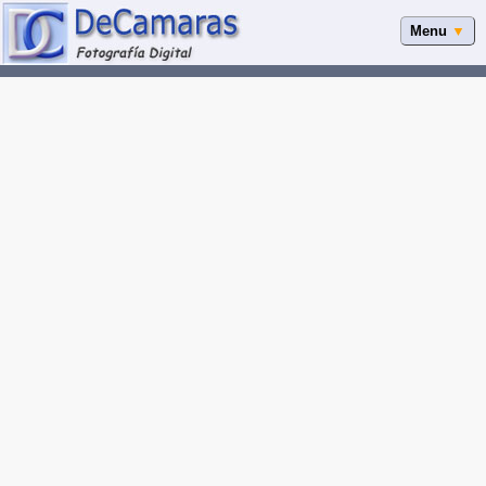
Menu
▼