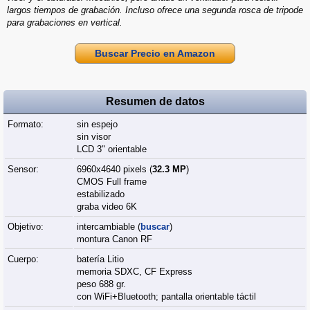
largos tiempos de grabación. Incluso ofrece una segunda rosca de tripode
para grabaciones en vertical.
Buscar Precio en Amazon
Resumen de datos
Formato:
sin espejo
sin visor
LCD 3" orientable
Sensor:
6960x4640 pixels (
32.3 MP
)
CMOS Full frame
estabilizado
graba video 6K
Objetivo:
intercambiable (
buscar
)
montura Canon RF
Cuerpo:
batería Litio
memoria SDXC, CF Express
peso 688 gr.
con WiFi+Bluetooth; pantalla orientable táctil