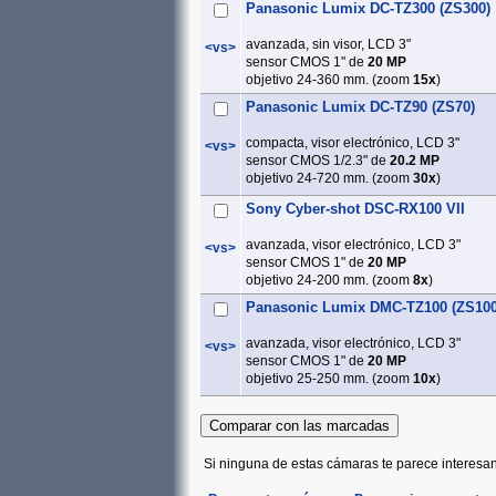
Panasonic Lumix DC-TZ300 (ZS300)
avanzada, sin visor, LCD 3"
<vs>
sensor CMOS 1" de
20 MP
objetivo 24-360 mm. (zoom
15x
)
Panasonic Lumix DC-TZ90 (ZS70)
compacta, visor electrónico, LCD 3"
<vs>
sensor CMOS 1/2.3" de
20.2 MP
objetivo 24-720 mm. (zoom
30x
)
Sony Cyber-shot DSC-RX100 VII
avanzada, visor electrónico, LCD 3"
<vs>
sensor CMOS 1" de
20 MP
objetivo 24-200 mm. (zoom
8x
)
Panasonic Lumix DMC-TZ100 (ZS100
avanzada, visor electrónico, LCD 3"
<vs>
sensor CMOS 1" de
20 MP
objetivo 25-250 mm. (zoom
10x
)
Si ninguna de estas cámaras te parece interesan