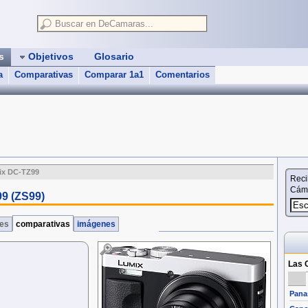
as
Objetivos
Glosario
a
Comparativas
Comparar 1a1
Comentarios
ix DC-TZ99
Reci
Cáma
9 (ZS99)
nes
comparativas
imágenes
Las 
Pana