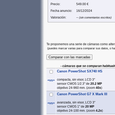
Precio:
549.00 €
Fecha anuncio:
16/12/2024
Valoración:
--
(sin comentarios escritos)
Te proponemos una serie de cámaras como altern
(puedes marcar varias para comparar sus datos, o h
- cámaras que se comparan habitual
Canon PowerShot SX740 HS
compacta, sin visor, LCD 3"
<vs>
sensor CMOS 1/2.3" de
20.2 MP
objetivo 24-960 mm. (zoom
40x
)
Canon PowerShot G7 X Mark III
avanzada, sin visor, LCD 3"
<vs>
sensor CMOS 1" de
20 MP
objetivo 24-100 mm. (zoom
4.2x
)