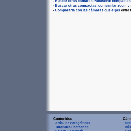
-
Buscar otras cámaras Panasonic compactas
-
Buscar otras compactas, con similar zoom y 
-
Compararla con las cámaras que elijas
entre 
Contenidos
Cám
-
-
Artículos Fotográficos
Inic
-
-
Tutoriales Photoshop
Bús