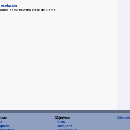
resolución
todas las de nuestra Base de Datos.
aras
Objetivos
Glosari
-
io
Inicio
-
queda
Búsqueda