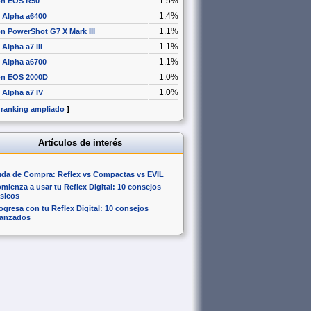
1.5%
n EOS R50
1.4%
 Alpha a6400
1.1%
n PowerShot G7 X Mark III
1.1%
Alpha a7 III
1.1%
 Alpha a6700
1.0%
n EOS 2000D
1.0%
 Alpha a7 IV
 ranking ampliado
]
Artículos de interés
da de Compra: Reflex vs Compactas vs EVIL
mienza a usar tu Reflex Digital: 10 consejos
sicos
ogresa con tu Reflex Digital: 10 consejos
anzados