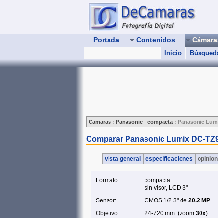
Portada
Contenidos
Cámar
Inicio
Búsqued
Camaras
:
Panasonic
:
compacta
:
Panasonic Lum
Comparar Panasonic Lumix DC-TZ9
vista general
especificaciones
opinio
Formato:
compacta
sin visor, LCD 3"
Sensor:
CMOS 1/2.3" de
20.2 MP
Objetivo:
24-720 mm. (zoom
30x
)