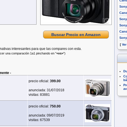
Cano
Sony
Cano
Sony 
Sony
Cano
Buscar Precio en Amazon
Sony
[
Ver
ativas interesantes para que las compares con esta.
acer una comparación 1a1 pinchando en "
<vs>
")
Du
mente -
Co
bá
precio oficial:
399.00
Pr
av
anunciada: 31/07/2018
visitas: 83881
precio oficial:
750.00
anunciada: 09/07/2019
visitas: 67539