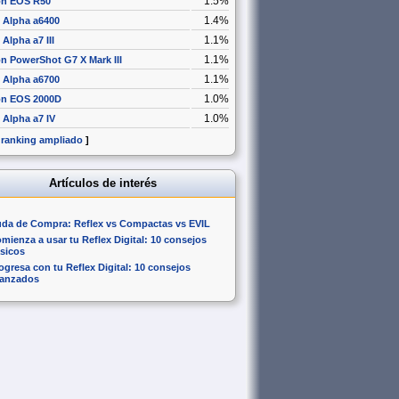
1.5%
n EOS R50
1.4%
 Alpha a6400
1.1%
Alpha a7 III
1.1%
n PowerShot G7 X Mark III
1.1%
 Alpha a6700
1.0%
n EOS 2000D
1.0%
 Alpha a7 IV
 ranking ampliado
]
Artículos de interés
da de Compra: Reflex vs Compactas vs EVIL
mienza a usar tu Reflex Digital: 10 consejos
sicos
ogresa con tu Reflex Digital: 10 consejos
anzados