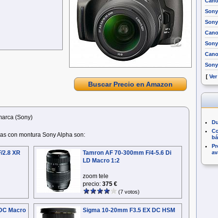
Cano
Sony
Sony 
Cano
Sony
Cano
Sony
[
Ver
Buscar Precio en Amazon
marca (Sony)
Du
Co
aras con montura Sony Alpha son:
bá
Pr
av
/2.8 XR
Tamron AF 70-300mm F/4-5.6 Di
LD Macro 1:2
zoom tele
precio:
375 €
(7 votos)
DC Macro
Sigma 10-20mm F3.5 EX DC HSM