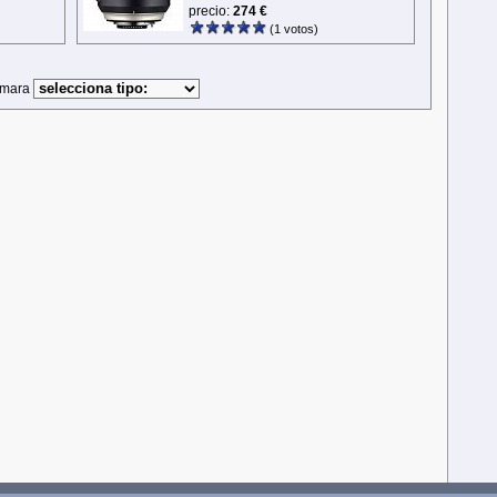
precio:
274 €
(1 votos)
cámara