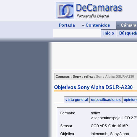
Portada
Contenidos
Cámar
Inicio
Búsqued
Camaras
:
Sony
:
reflex
:
Sony Alpha DSLR-A230
Objetivos Sony Alpha DSLR-A230
vista general
especificaciones
opinio
Formato:
reflex
visor pentaespejo, LCD 2.7
Sensor:
CCD APS-C de
10 MP
Objetivo:
intercamb., Sony Alpha