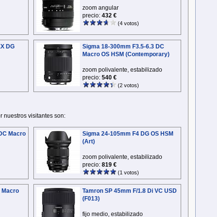
zoom angular
precio:
432 €
(4 votos)
EX DG
Sigma 18-300mm F3.5-6.3 DC
Macro OS HSM (Contemporary)
zoom polivalente, estabilizado
precio:
540 €
(2 votos)
nuestros visitantes son:
DC Macro
Sigma 24-105mm F4 DG OS HSM
(Art)
zoom polivalente, estabilizado
precio:
819 €
(1 votos)
i Macro
Tamron SP 45mm F/1.8 Di VC USD
(F013)
fijo medio, estabilizado