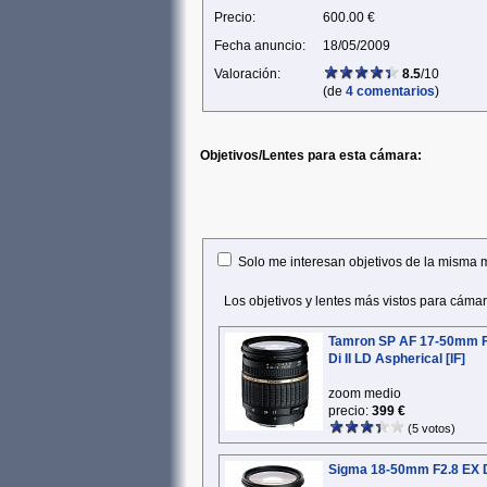
Precio:
600.00 €
Fecha anuncio:
18/05/2009
Valoración:
8.5
/10
(de
4 comentarios
)
Objetivos/Lentes para esta cámara:
Solo me interesan objetivos de la misma 
Los objetivos y lentes más vistos para cám
Tamron SP AF 17-50mm F
Di II LD Aspherical [IF]
zoom medio
precio:
399 €
(5 votos)
Sigma 18-50mm F2.8 EX 