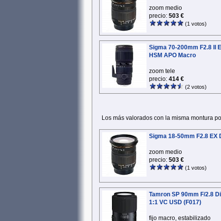
zoom medio
precio:
503 €
(1 votos)
Sigma 70-200mm F2.8 II 
HSM APO Macro
zoom tele
precio:
414 €
(2 votos)
Los más valorados con la misma montura por 
Sigma 18-50mm F2.8 EX 
zoom medio
precio:
503 €
(1 votos)
Tamron SP 90mm F/2.8 D
1:1 VC USD (F017)
fijo macro, estabilizado