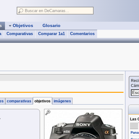
as
Objetivos
Glosario
a
Comparativas
Comparar 1a1
Comentarios
Reci
Cáma
nes
comparativas
objetivos
imágenes
Las 
"
Pana