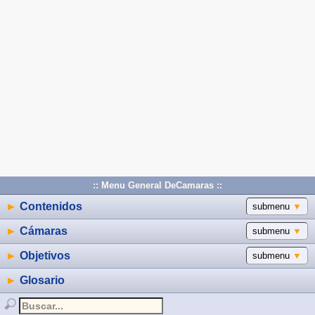
:: Menu General DeCamaras ::
►
Contenidos
submenu
▼
►
Cámaras
submenu
▼
►
Objetivos
submenu
▼
►
Glosario