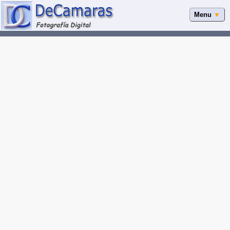
Menu
▼