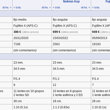
Nokton Asp
Fuj
dcha. >
< izda.
dcha. >
< izda.
dcha. >
< izda.
fijo medio
fijo angular
fijo angular
Fujifilm X (APS‑C)
Fujifilm X (APS‑C)
Fujifilm X (A
386 €
699 €
949 €
(último precio)
(último precio)
(último 
20/11/2020
15/03/2022
05/09/2013
7106
2563
19193
(sin comentarios)
(sin comentarios)
(sin comentar
23 mm.
23 mm.
23 mm.
34.5 mm.
34.5 mm.
34.5 mm.
F/1.4
F/1.2
F/1.4
9
12
7
pos
11 lentes en 10 grupos
10 lentes en 6 grupos
11 lentes en 
2 lentes SD
1 lente asférica y 2 ED
1 lente asféri
30 cm.
18 cm.
28 cm.
1:10 (0.1x)
1:1.2 (0.83x)
1:10 (0.1x)