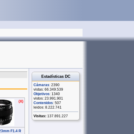
Estadísticas DC
Cámaras
: 2390
vistas: 66.349.539
Objetivos
: 1340
vistos: 23.991.901
(X)
Contenidos
: 507
leidos: 8.222.741
Visitas:
137.891.227
 23mm F1.4 R