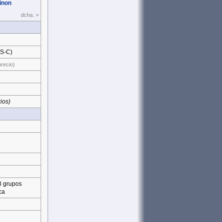
inon
dcha. >
PS‑C)
precio)
ios)
8 grupos
ca