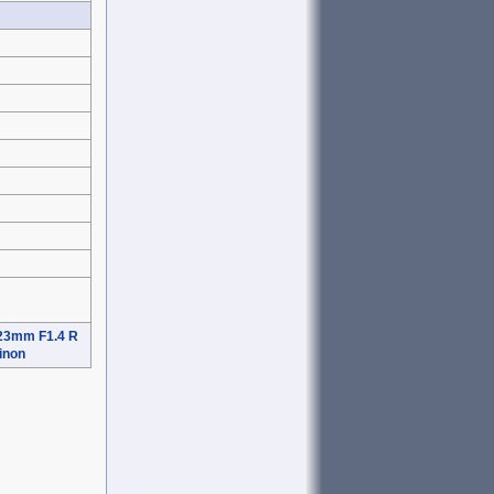
 23mm F1.4 R
inon