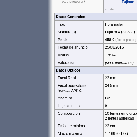
para comparar)
Fujinon
< izda.
Datos Generales
Tipo
fijo angular
Montura(s)
Fujifilm X (APS‑C)
Precio
458 €
(último precio)
Fecha de anuncio
25/08/2016
Visitas
17874
Valoración
(sin comentarios)
Datos Opticos
Focal Real
23 mm.
Focal equivalente
34.5 mm.
(camara APS-C)
Abertura
F/2
Hojas del iris
9
Composición
10 lentes en 6 gru
2 lentes asféricas
Enfoque mínimo
22 cm.
Macro máxima
1:7.69 (0.13x)