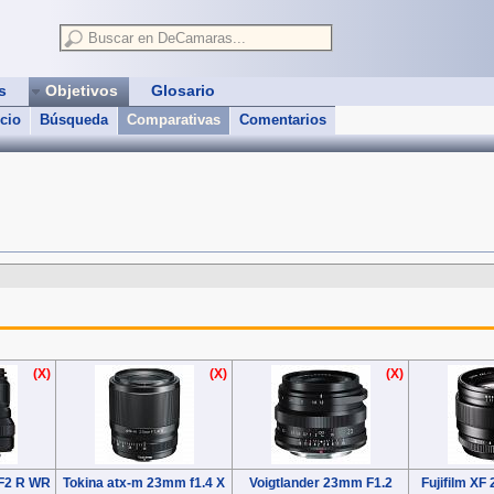
as
Objetivos
Glosario
icio
Búsqueda
Comparativas
Comentarios
(X)
(X)
(X)
 F2 R WR
Tokina atx-m 23mm f1.4 X
Voigtlander 23mm F1.2
Fujifilm XF