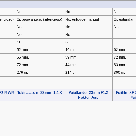
No
No
No
lencioso)
Si, paso a paso (silencioso)
No, enfoque manual
Si, estandar
No
No
No
No
No
--
Si
Si
--
52 mm.
46 mm.
62 mm.
65 mm.
59 mm.
72 mm.
72 mm.
44 mm.
63 mm.
276 gr.
214 gr.
300 gr.
 F2 R WR
Tokina atx-m 23mm f1.4 X
Voigtlander 23mm F1.2
Fujifilm XF
Nokton Asp
Fuj