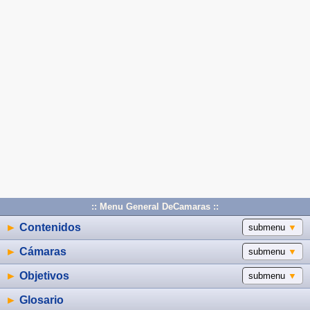
:: Menu General DeCamaras ::
►
Contenidos
submenu
▼
►
Cámaras
submenu
▼
►
Objetivos
submenu
▼
►
Glosario