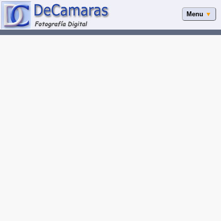
Menu
▼