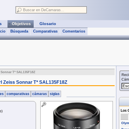
as
Objetivos
Glosario
icio
Búsqueda
Comparativas
Comentarios
s Sonnar T* SAL135F18Z
Reci
Cáma
rl Zeiss Sonnar T* SAL135F18Z
nes
comparativas
cámaras
siglas
Los O
e)
Olym