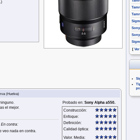
Tamr
L)
Tamr
Tamr
Sigm
Sony
Sony
Sigm
[
Ver
Si
Ti
pr
rva (Huelva)
 ninguno.
Probado en:
Sony Alpha a550.
as el mejor.
Construcción:
Enfoque:
Definición:
En contra:
Calidad óptica:
e veo nada en contra.
Valor. Media: