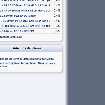
0.4%
on 18-300mm F/3.5-6.3 Di III-A VC VXD (B061)
0.4%
on SP AF 17-50mm F/2.8 XR Di II LD Aspherical [IF]
0.4%
on AF 70-300mm F/4-5.6 Di LD Macro 1:2
0.4%
a 18-50mm F2.8 EX DC Macro
0.4%
 E 16-70mm f/4 ZA OSS Carl Zeiss Vario-Tessar T* SEL1670Z
0.3%
 FE 100-400mm f/4.5-5.6 GM OSS SEL100400GM
0.3%
a 10-20mm F3.5 EX DC HSM
 ranking ampliado
]
Artículos de interés
glas de Objetivos: Lista completa por Marca
pos de Objetivos fotográficos: Guía teórica y
áctica