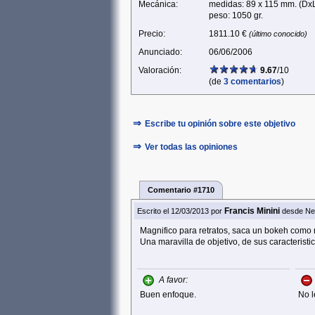
Mecánica:
medidas: 89 x 115 mm. (Dx
peso: 1050 gr.
Precio:
1811.10 €
(último conocido)
Anunciado:
06/06/2006
Valoración:
9.67
/10
(de
3 comentarios
)
⇒
Escribe tu opinión sobre este objetivo
⇒
Ver todas las opiniones
Comentario #1710
Francis Minini
Escrito el 12/03/2013
por
desde Ne
Magnifico para retratos, saca un bokeh como
Una maravilla de objetivo, de sus caracteristic
A favor:
Buen enfoque.
No l