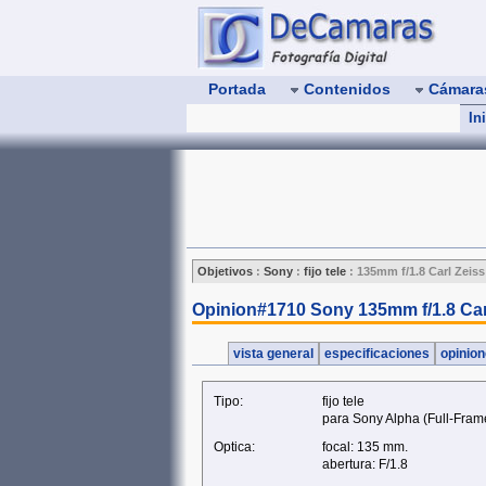
Portada
Contenidos
Cámar
In
Objetivos
:
Sony
:
fijo tele
:
135mm f/1.8 Carl Zeis
Opinion#1710 Sony 135mm f/1.8 Ca
vista general
especificaciones
opinio
Tipo:
fijo tele
para Sony Alpha (Full‑Fram
Optica:
focal: 135 mm.
abertura: F/1.8