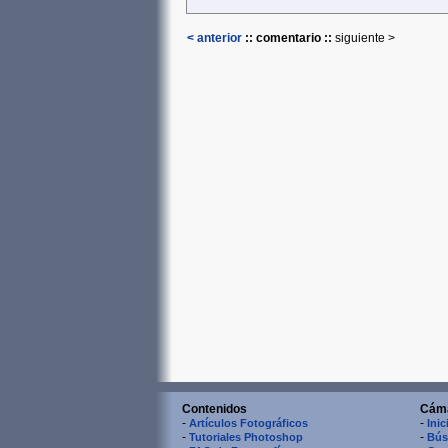
< anterior
:: comentario ::
siguiente >
Contenidos
Cám
-
-
Artículos Fotográficos
Inic
-
-
Tutoriales Photoshop
Bús