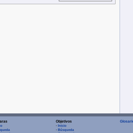
aras
Objetivos
Glosari
-
io
Inicio
-
queda
Búsqueda