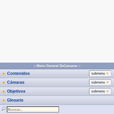
:: Menu General DeCamaras ::
►
Contenidos
submenu
▼
►
Cámaras
submenu
▼
►
Objetivos
submenu
▼
►
Glosario