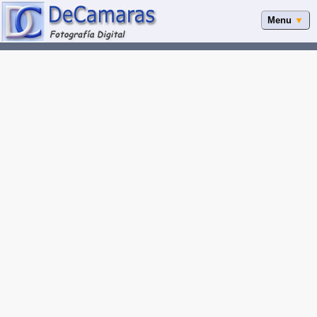
Menu
▼