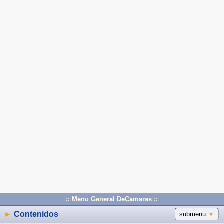
:: Menu General DeCamaras ::
►
Contenidos
submenu
▼