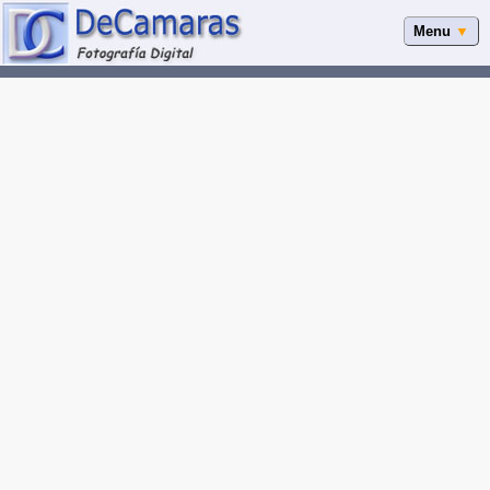
Menu
▼