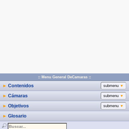
:: Menu General DeCamaras ::
►
Contenidos
submenu
▼
►
Cámaras
submenu
▼
►
Objetivos
submenu
▼
►
Glosario