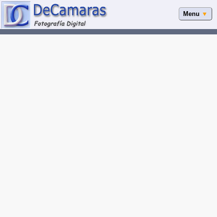
Menu
▼