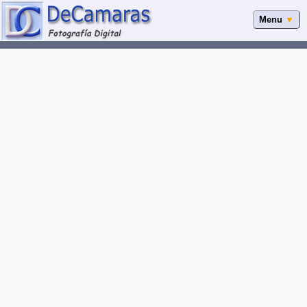
Menu
▼