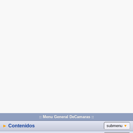
:: Menu General DeCamaras ::
►
Contenidos
submenu
▼