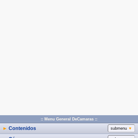
:: Menu General DeCamaras ::
►
Contenidos
submenu
▼