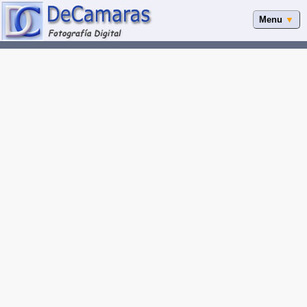
Menu
▼