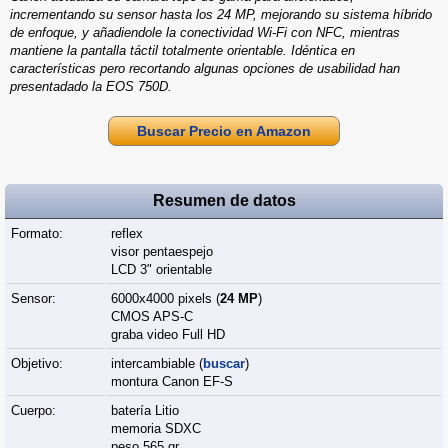
incrementando su sensor hasta los 24 MP, mejorando su sistema híbrido
de enfoque, y añadiendole la conectividad Wi-Fi con NFC, mientras
mantiene la pantalla táctil totalmente orientable. Idéntica en
características pero recortando algunas opciones de usabilidad han
presentadado la EOS 750D.
Buscar Precio en Amazon
Resumen de datos
Formato:
reflex
visor pentaespejo
LCD 3" orientable
Sensor:
6000x4000 pixels (
24 MP
)
CMOS APS-C
graba video Full HD
Objetivo:
intercambiable (
buscar
)
montura Canon EF-S
Cuerpo:
batería Litio
memoria SDXC
peso 565 gr.