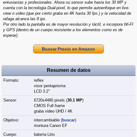
entusiastas y profesionales. Ahora su sensor sube hasta los 30 MP y
cuenta con la tecnologia Dual-pixel, lo que permite autoenfoque en live-
view o video (que por cierto graba en 4K hasta 30 fps.) y la velocidad de
rafaga alcanza las 8 ips.
Por otro lado la pantalla es de mayor resolución y táctil, e incorpora Wi-FI
y GPS (dentro de un cuerpo resistente a los elementos como es de
esperar).
Buscar Precio en Amazon
Resumen de datos
Formato:
reflex
visor pentaprisma
LCD 3.2"
Sensor:
6720x4480 pixels (
30.1 MP
)
CMOS Full frame
graba video UHD / 4K
Objetivo:
intercambiable (
buscar
)
montura Canon EF
Cuerpo:
batería Litio