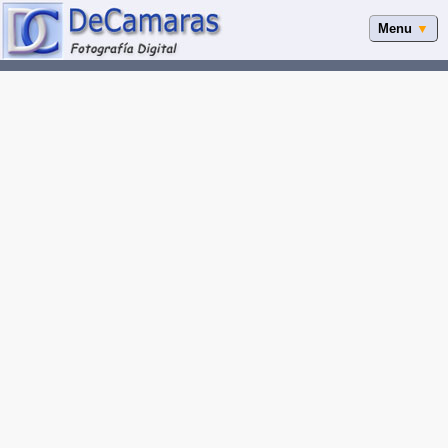
Menu
▼