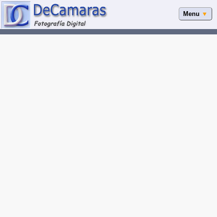
Menu
▼