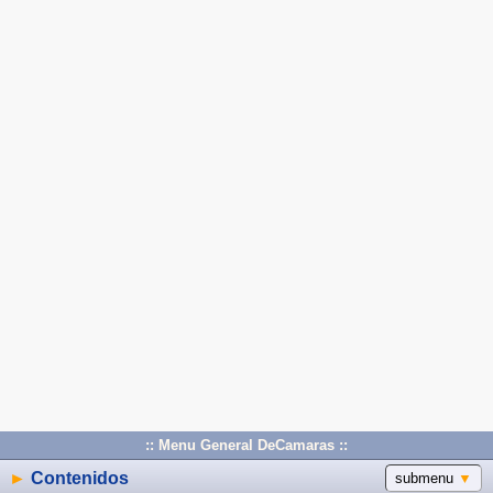
:: Menu General DeCamaras ::
►
Contenidos
submenu
▼