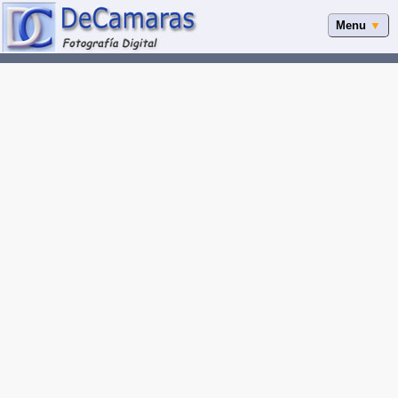
Menu
▼