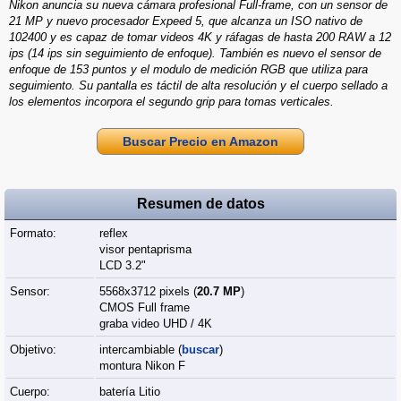
Nikon anuncia su nueva cámara profesional Full-frame, con un sensor de
21 MP y nuevo procesador Expeed 5, que alcanza un ISO nativo de
102400 y es capaz de tomar videos 4K y ráfagas de hasta 200 RAW a 12
ips (14 ips sin seguimiento de enfoque). También es nuevo el sensor de
enfoque de 153 puntos y el modulo de medición RGB que utiliza para
seguimiento. Su pantalla es táctil de alta resolución y el cuerpo sellado a
los elementos incorpora el segundo grip para tomas verticales.
Buscar Precio en Amazon
Resumen de datos
Formato:
reflex
visor pentaprisma
LCD 3.2"
Sensor:
5568x3712 pixels (
20.7 MP
)
CMOS Full frame
graba video UHD / 4K
Objetivo:
intercambiable (
buscar
)
montura Nikon F
Cuerpo:
batería Litio