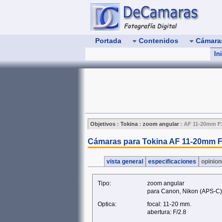
Portada
Contenidos
Cámar
In
Objetivos
:
Tokina
:
zoom angular
:
AF 11-20mm F2
Cámaras para Tokina AF 11-20mm F
vista general
especificaciones
opinio
Tipo:
zoom angular
para Canon, Nikon (APS‑C)
Optica:
focal: 11-20 mm.
abertura: F/2.8