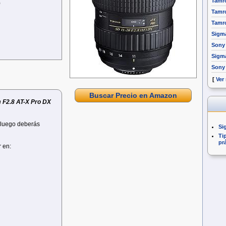
Tamro
)
Tamro
Tamro
Sigm
Sony 
Sigm
Sony
[
Ver
Buscar Precio en Amazon
 F2.8 AT-X Pro DX
, luego deberás
Si
Ti
pr
r en: