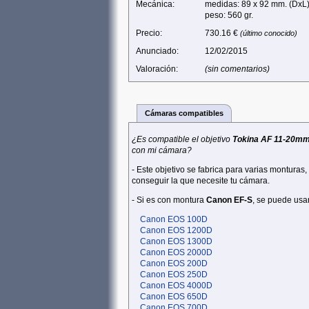
Mecánica:
medidas: 89 x 92 mm. (DxL
peso: 560 gr.
Precio:
730.16 €
(último conocido)
Anunciado:
12/02/2015
Valoración:
(sin comentarios)
Cámaras compatibles
¿Es compatible el objetivo
Tokina AF 11-20mm
con mi cámara?
- Este objetivo se fabrica para varias monturas
conseguir la que necesite tu cámara.
- Si es con montura
Canon EF-S
, se puede usa
Canon EOS 100D
Canon EOS 1200D
Canon EOS 1300D
Canon EOS 2000D
Canon EOS 200D
Canon EOS 250D
Canon EOS 4000D
Canon EOS 650D
Canon EOS 700D