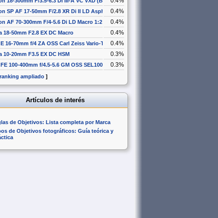
0.4%
n 18-300mm F/3.5-6.3 Di III-A VC VXD (B061)
0.4%
n SP AF 17-50mm F/2.8 XR Di II LD Aspherical [IF]
0.4%
n AF 70-300mm F/4-5.6 Di LD Macro 1:2
0.4%
a 18-50mm F2.8 EX DC Macro
0.4%
E 16-70mm f/4 ZA OSS Carl Zeiss Vario-Tessar T* SEL1670Z
0.3%
a 10-20mm F3.5 EX DC HSM
0.3%
 FE 100-400mm f/4.5-5.6 GM OSS SEL100400GM
 ranking ampliado
]
Artículos de interés
glas de Objetivos: Lista completa por Marca
pos de Objetivos fotográficos: Guía teórica y
áctica