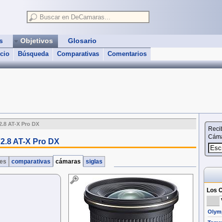
as
Objetivos
Glosario
icio
Búsqueda
Comparativas
Comentarios
.8 AT-X Pro DX
Reci
Cáma
2.8 AT-X Pro DX
nes
comparativas
cámaras
siglas
Los O
Olymp