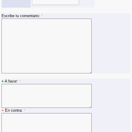
Escribe tu comentario:
*
+
A favor:
*
−
En contra:
*