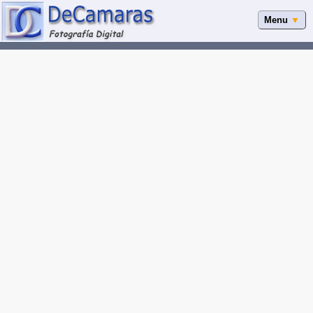
Menu
▼