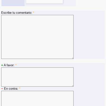
Escribe tu comentario:
*
+
A favor:
*
−
En contra:
*