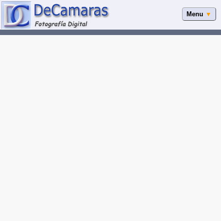
Menu
▼