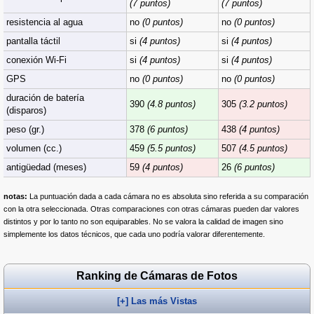
(7 puntos)
(7 puntos)
resistencia al agua
no
(0 puntos)
no
(0 puntos)
pantalla táctil
si
(4 puntos)
si
(4 puntos)
conexión Wi-Fi
si
(4 puntos)
si
(4 puntos)
GPS
no
(0 puntos)
no
(0 puntos)
duración de batería
390
(4.8 puntos)
305
(3.2 puntos)
(disparos)
peso (gr.)
378
(6 puntos)
438
(4 puntos)
volumen (cc.)
459
(5.5 puntos)
507
(4.5 puntos)
antigüedad (meses)
59
(4 puntos)
26
(6 puntos)
notas:
La puntuación dada a cada cámara no es absoluta sino referida a su comparación
con la otra seleccionada. Otras comparaciones con otras cámaras pueden dar valores
distintos y por lo tanto no son equiparables. No se valora la calidad de imagen sino
simplemente los datos técnicos, que cada uno podría valorar diferentemente.
Ranking de Cámaras de Fotos
[+] Las más Vistas