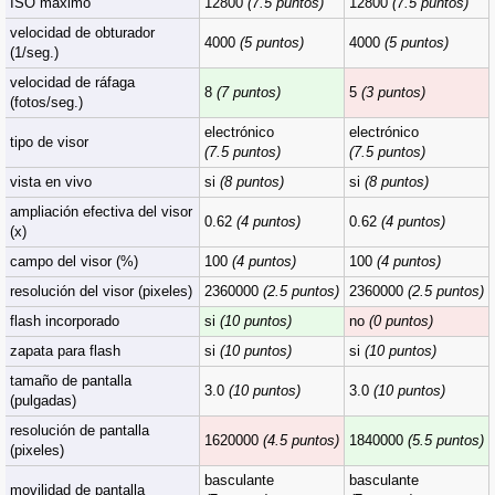
ISO máximo
12800
(7.5 puntos)
12800
(7.5 puntos)
velocidad de obturador
4000
(5 puntos)
4000
(5 puntos)
(1/seg.)
velocidad de ráfaga
8
(7 puntos)
5
(3 puntos)
(fotos/seg.)
electrónico
electrónico
tipo de visor
(7.5 puntos)
(7.5 puntos)
vista en vivo
si
(8 puntos)
si
(8 puntos)
ampliación efectiva del visor
0.62
(4 puntos)
0.62
(4 puntos)
(x)
campo del visor (%)
100
(4 puntos)
100
(4 puntos)
resolución del visor (pixeles)
2360000
(2.5 puntos)
2360000
(2.5 puntos)
flash incorporado
si
(10 puntos)
no
(0 puntos)
zapata para flash
si
(10 puntos)
si
(10 puntos)
tamaño de pantalla
3.0
(10 puntos)
3.0
(10 puntos)
(pulgadas)
resolución de pantalla
1620000
(4.5 puntos)
1840000
(5.5 puntos)
(pixeles)
basculante
basculante
movilidad de pantalla