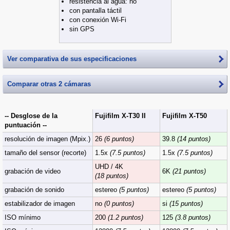
resistencia al agua: no
con pantalla táctil
con conexión Wi-Fi
sin GPS
Ver comparativa de sus especificaciones
Comparar otras 2 cámaras
-- Desglose de la
Fujifilm X-T30 II
Fujifilm X-T50
puntuación --
resolución de imagen (Mpix.)
26
(6 puntos)
39.8
(14 puntos)
tamaño del sensor (recorte)
1.5x
(7.5 puntos)
1.5x
(7.5 puntos)
UHD / 4K
grabación de video
6K
(21 puntos)
(18 puntos)
grabación de sonido
estereo
(5 puntos)
estereo
(5 puntos)
estabilizador de imagen
no
(0 puntos)
si
(15 puntos)
ISO mínimo
200
(1.2 puntos)
125
(3.8 puntos)