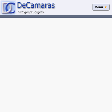
Menu
▼