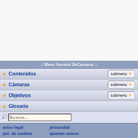
:: Menu General DeCamaras ::
►
Contenidos
submenu
▼
►
Cámaras
submenu
▼
►
Objetivos
submenu
▼
►
Glosario
aviso legal
privacidad
pol. de cookies
quienes somos