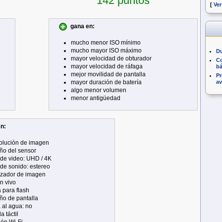
142 puntos
[
Ver
gana en:
mucho menor ISO mínimo
mucho mayor ISO máximo
Du
mayor velocidad de obturador
Co
mayor velocidad de ráfaga
bá
mejor movilidad de pantalla
Pr
a
mayor duración de batería
algo menor volumen
menor antigüedad
n:
solución de imagen
ño del sensor
de video: UHD / 4K
de sonido: estereo
lizador de imagen
en vivo
 para flash
ño de pantalla
a al agua: no
a táctil