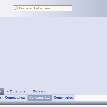
as
Objetivos
Glosario
a
Comparativas
Comparar 1a1
Comentarios