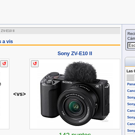
 ZV-E10 II
Reci
Cáma
 a vis
Sony ZV-E10 II
Las 
Pana
Cano
<vs>
Sony
Sony 
Cano
Sony
Cano
Sony