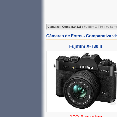
Camaras
:
Comparar 1a1
:
Fujifilm X-T30 II vs Sony
Cámaras de Fotos - Comparativa vis
Fujifilm X-T30 II