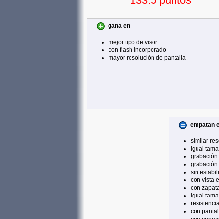
133.5 puntos
gana en:
mejor tipo de visor
con flash incorporado
mayor resolución de pantalla
empatan e
similar re
igual tama
grabación 
grabación 
sin estabi
con vista 
con zapata
igual tama
resistenci
con pantall