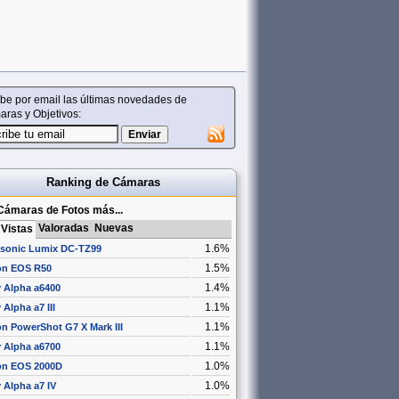
be por email las últimas novedades de
ras y Objetivos:
Ranking de Cámaras
Cámaras de Fotos más...
Valoradas
Nuevas
Vistas
1.6%
sonic Lumix DC-TZ99
1.5%
n EOS R50
1.4%
 Alpha a6400
1.1%
Alpha a7 III
1.1%
n PowerShot G7 X Mark III
1.1%
 Alpha a6700
1.0%
n EOS 2000D
1.0%
 Alpha a7 IV