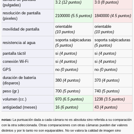
3.2
(12 puntos)
3.0
(8 puntos)
(pulgadas)
resolución de pantalla
2100000
(5.5 puntos)
1840000
(4.5 puntos)
(pixeles)
orientable
orientable
movilidad de pantalla
(10 puntos)
(10 puntos)
soporta salpicaduras
soporta salpicaduras
resistencia al agua
(5 puntos)
(5 puntos)
pantalla táctil
si
(4 puntos)
si
(4 puntos)
conexión Wi-Fi
si
(4 puntos)
si
(4 puntos)
GPS
no
(0 puntos)
no
(0 puntos)
duración de batería
380
(4 puntos)
370
(4 puntos)
(disparos)
peso (gr.)
700
(5 puntos)
740
(5 puntos)
volumen (cc.)
970
(6.5 puntos)
1238
(3.5 puntos)
antigüedad (meses)
16
(6 puntos)
43
(4 puntos)
notas:
La puntuación dada a cada cámara no es absoluta sino referida a su comparación
con la otra seleccionada. Otras comparaciones con otras cámaras pueden dar valores
distintos y por lo tanto no son equiparables. No se valora la calidad de imagen sino