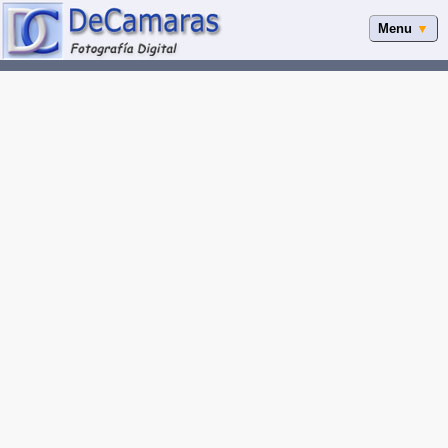
Menu
▼