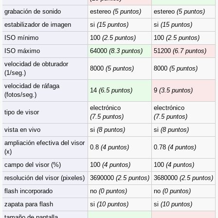
grabación de sonido
estereo
(5 puntos)
estereo
(5 puntos)
estabilizador de imagen
si
(15 puntos)
si
(15 puntos)
ISO mínimo
100
(2.5 puntos)
100
(2.5 puntos)
ISO máximo
64000
(8.3 puntos)
51200
(6.7 puntos)
velocidad de obturador
8000
(5 puntos)
8000
(5 puntos)
(1/seg.)
velocidad de ráfaga
14
(6.5 puntos)
9
(3.5 puntos)
(fotos/seg.)
electrónico
electrónico
tipo de visor
(7.5 puntos)
(7.5 puntos)
vista en vivo
si
(8 puntos)
si
(8 puntos)
ampliación efectiva del visor
0.8
(4 puntos)
0.78
(4 puntos)
(x)
campo del visor (%)
100
(4 puntos)
100
(4 puntos)
resolución del visor (pixeles)
3690000
(2.5 puntos)
3680000
(2.5 puntos)
flash incorporado
no
(0 puntos)
no
(0 puntos)
zapata para flash
si
(10 puntos)
si
(10 puntos)
tamaño de pantalla