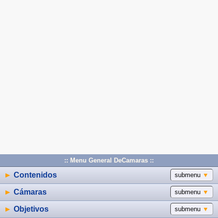
:: Menu General DeCamaras ::
►
Contenidos
submenu
▼
►
Cámaras
submenu
▼
►
Objetivos
submenu
▼