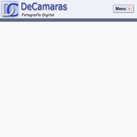
Menu
▼