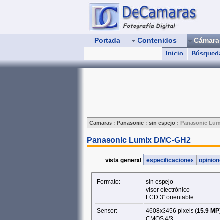
Portada
Contenidos
Cámar
Inicio
Búsqued
Camaras
:
Panasonic
:
sin espejo
:
Panasonic Lu
Panasonic Lumix DMC-GH2
vista general
especificaciones
opinio
Formato:
sin espejo
visor electrónico
LCD 3" orientable
Sensor:
4608x3456 pixels (
15.9 MP
CMOS 4/3