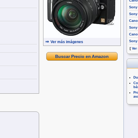
Cano
Sony
Sony 
Canon
Sony
Cano
⇒
Sony 
Ver más imágenes
[
Ver
Buscar Precio en Amazon
Du
Co
bá
Pr
av