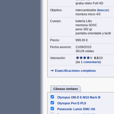
graba video Full HD
Objetivo:
intercambiable (
buscar
)
montura micro 4/3
Cuerpo:
batería Litio
memoria SDXC
peso 392 gr.
pantalla orientable y tactil
Precio:
999.00 €
Fecha anuncio:
21/09/2010
36126 visitas
Valoración:
8.5
/10
(de
1 comentario
)
⇒
Especificaciones completas
Cámaras similares
Olympus OM-D E-M10 Mark III
Olympus Pen E-PL9
Panasonic Lumix DMC-G6