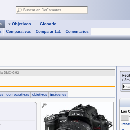
as
Objetivos
Glosario
a
Comparativas
Comparar 1a1
Comentarios
mix DMC-GH2
Reci
Cáma
nes
comparativas
objetivos
imágenes
Las C
Pana
)