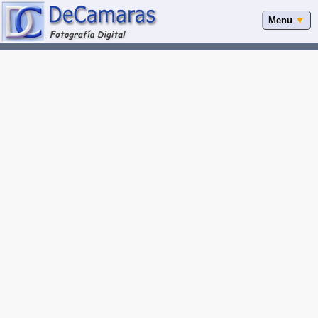
Menu
▼