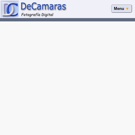
Menu
▼