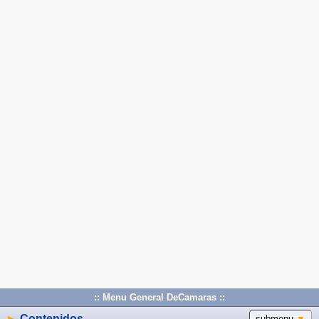
:: Menu General DeCamaras ::
►
Contenidos
submenu
▼