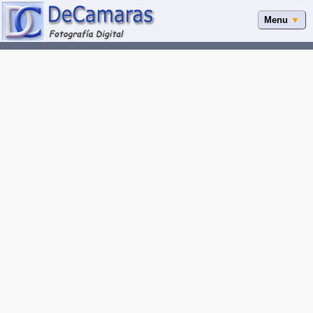
Menu
▼