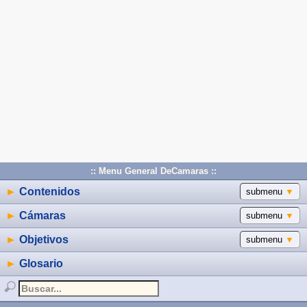
:: Menu General DeCamaras ::
►
Contenidos
submenu
▼
►
Cámaras
submenu
▼
►
Objetivos
submenu
▼
►
Glosario